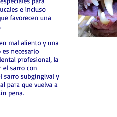
especiales para
ucales e incluso
que favorecen una
.
nen mal aliento y una
o es necesario
ental profesional, la
r el sarro con
l sarro subgingival y
tal para que vuelva a
sin pena.